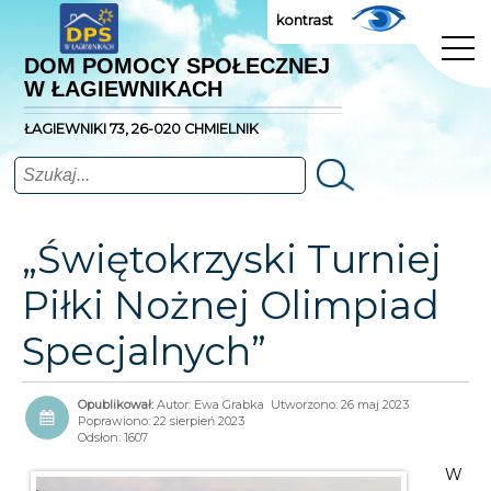
kontrast
DOM POMOCY SPOŁECZNEJ
W ŁAGIEWNIKACH
ŁAGIEWNIKI 73, 26-020 CHMIELNIK
Szukaj
„Świętokrzyski Turniej
Piłki Nożnej Olimpiad
Specjalnych”
Autor:
Ewa Grabka
Utworzono: 26 maj 2023
Poprawiono: 22 sierpień 2023
Odsłon: 1607
W