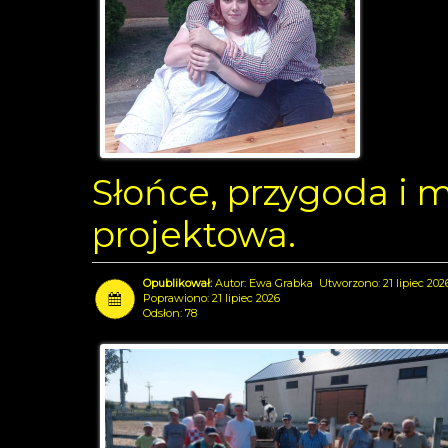
Słońce, przygoda i
projektowa.
Autor:
Ewa Grabka
Utworzono: 21 lipiec 202
Poprawiono: 21 lipiec 2026
Odsłon: 78