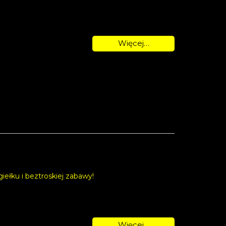
Więcej…
ełku i beztroskiej zabawy!
Więcej…