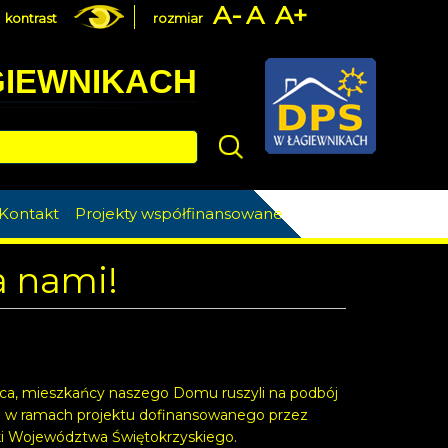
A-
A
A+
kontrast
rozmiar
GIEWNIKACH
Szukaj
Kontakt
Projekty współfinansowane
a nami!
ipca, mieszkańcy naszego Domu ruszyli na podbój
a w ramach projektu dofinansowanego przez
i Województwa Świętokrzyskiego.