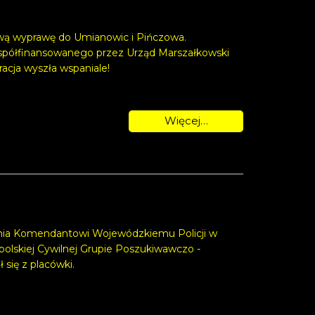
ową wyprawę do Umianowic i Pińczowa.
współfinansowanego przez Urząd Marszałkowski
acja wyszła wspaniale!
Więcej…
nia Komendantowi Wojewódzkiemu Policji w
opolskiej Cywilnej Grupie Poszukiwawczo -
ię z placówki.