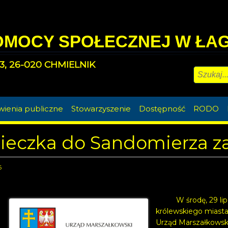
OMOCY SPOŁECZNEJ W ŁA
3, 26-020 CHMIELNIK
ienia publiczne
Stowarzyszenie
Dostępność
RODO
eczka do Sandomierza z
6
W środę, 29 l
królewskiego miast
Urząd Marszałkowsk