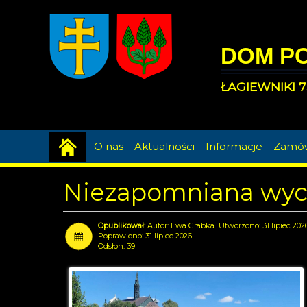
DOM P
ŁAGIEWNIKI 7
O nas
Aktualności
Informacje
Zamów
Niezapomniana wyci
Autor:
Ewa Grabka
Utworzono: 31 lipiec 202
Poprawiono: 31 lipiec 2026
Odsłon: 39