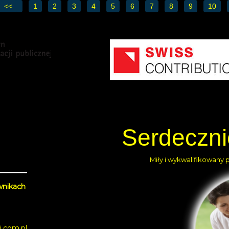
<<
1
2
3
4
5
6
7
8
9
10
Serdeczn
Miły i wykwalifikowany 
wnikach
i.com.pl