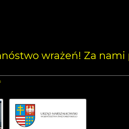
 mnóstwo wrażeń! Za nami
6