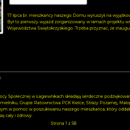
17 lipca br. mieszkańcy naszego Domu wyruszyli na wyjątk
Był to pierwszy wyjazd zorganizowany w ramach projektu 
Województwa Świętokrzyskiego. Trzeba przyznać, że inaugur
6
cy Społecznej w Łagiewnikach składają serdeczne podziękowa
hmielniku, Grupie Ratownictwa PCK Kielce, Straży Pożarnej, Mał
m w pomoc w poszukiwaniu naszego mieszkańca, który oddalił s
ę cały i zdrowy.
Strona 1 z 58