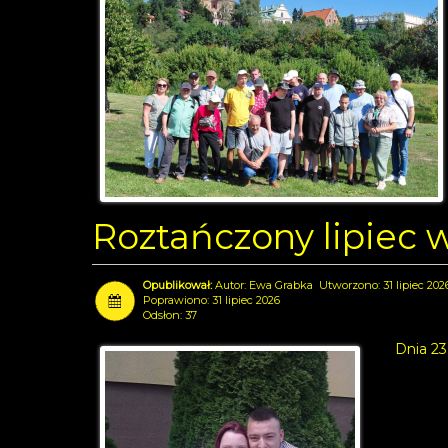
Roztańczony lipiec
Autor:
Ewa Grabka
Utworzono: 31 lipiec 202
Poprawiono: 31 lipiec 2026
Odsłon: 37
Dnia 23