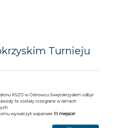
rzyskim Turnieju
Stadionu KSZO w Ostrowcu Świętokrzyskim odbył
. Zawody te zostały rozegrane w ramach
nych.
Domu wywalczyli wspaniałe
III miejsce
!