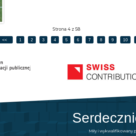
Strona 4 z 58
<<
1
2
3
4
5
6
7
8
9
10
Serdeczn
Miły i wykwalifikowany 