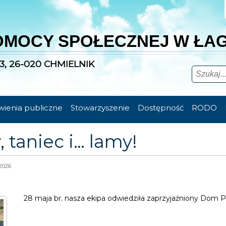
OMOCY SPOŁECZNEJ W ŁA
3, 26-020 CHMIELNIK
ienia publiczne
Stowarzyszenie
Dostępność
RODO
 taniec i… lamy!
2026
28 maja br. nasza ekipa odwiedziła zaprzyjaźniony Dom