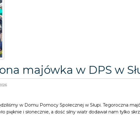
zona majówka w DPS w Słu
2026
ędziliśmy w Domu Pomocy Społecznej w Słupi. Tegoroczna majów
yło pięknie i słonecznie, a dość silny wiatr dodawał nam tylko skrz