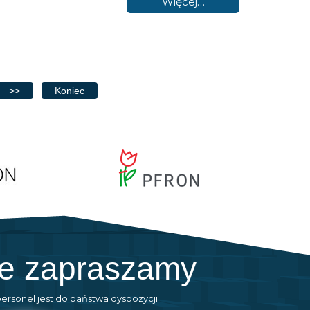
Więcej…
>>
Koniec
ie zapraszamy
personel jest do państwa dyspozycji