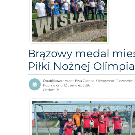
Brązowy medal mie
Piłki Nożnej Olimpi
Autor:
Ewa Grabka
Utworzono: 12 czerwiec 
Poprawiono: 12 czerwiec 2026
Odsłon: 95