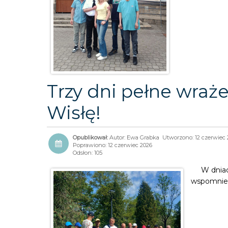
Trzy dni pełne wraże
Wisłę!
Autor:
Ewa Grabka
Utworzono: 12 czerwiec 
Poprawiono: 12 czerwiec 2026
Odsłon: 105
W dniac
wspomnie