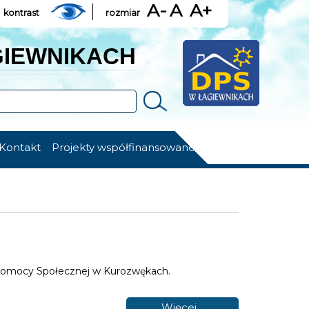
A-
A
A+
kontrast
rozmiar
GIEWNIKACH
Szukaj
Kontakt
Projekty współfinansowane
 Pomocy Społecznej w Kurozwękach.
Więcej…