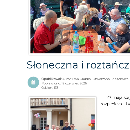
Słoneczna i roztańc
Autor:
Ewa Grabka
Utworzono: 12 czerwiec 
Poprawiono: 12 czerwiec 2026
Odsłon: 133
27 maja sp
rozpieściła – b