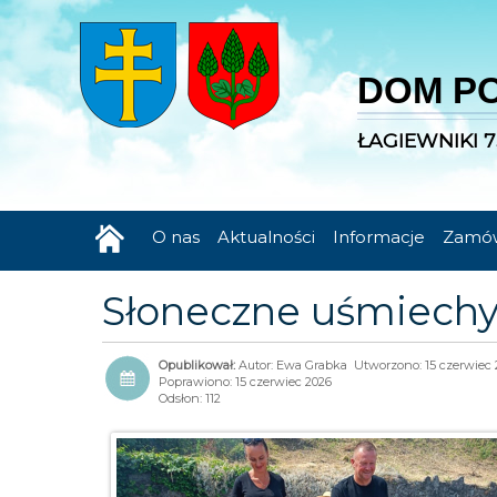
DOM P
ŁAGIEWNIKI 7
O nas
Aktualności
Informacje
Zamów
Słoneczne uśmiechy,
Autor:
Ewa Grabka
Utworzono: 15 czerwiec 
Poprawiono: 15 czerwiec 2026
Odsłon: 112