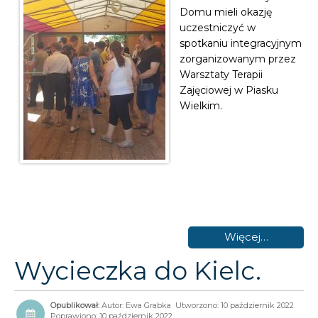
Domu mieli okazję
uczestniczyć w
spotkaniu integracyjnym
zorganizowanym przez
Warsztaty Terapii
Zajęciowej w Piasku
Wielkim.
Więcej…
Wycieczka do Kielc.
Autor:
Ewa Grabka
Utworzono: 10 październik 2022
Poprawiono: 10 październik 2022