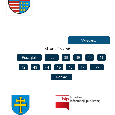
Więcej…
Strona 43 z 58
Początek
<<
38
39
40
41
42
43
44
45
46
47
>>
Koniec