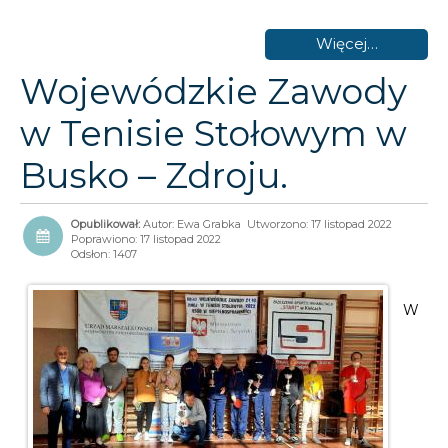
Więcej…
Wojewódzkie Zawody
w Tenisie Stołowym w
Busko – Zdroju.
Autor:
Ewa Grabka
Utworzono: 17 listopad 2022
Poprawiono: 17 listopad 2022
Odsłon: 1407
W