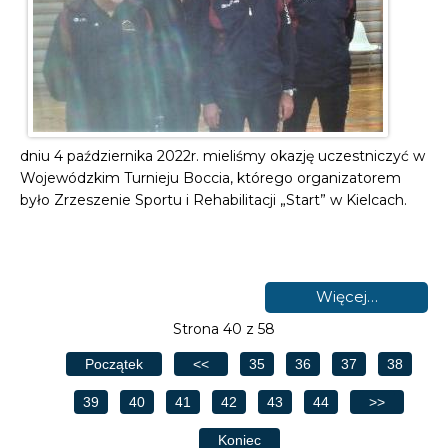
dniu 4 października 2022r. mieliśmy okazję uczestniczyć w
Wojewódzkim Turnieju Boccia, którego organizatorem
było Zrzeszenie Sportu i Rehabilitacji „Start” w Kielcach.
Więcej…
Strona 40 z 58
Początek
<<
35
36
37
38
39
40
41
42
43
44
>>
Koniec