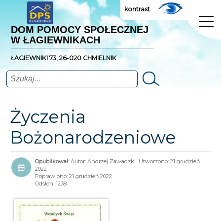
kontrast
DOM POMOCY SPOŁECZNEJ
W ŁAGIEWNIKACH
ŁAGIEWNIKI 73, 26-020 CHMIELNIK
Szukaj
Życzenia
Bożonarodzeniowe
Autor:
Andrzej Zawadzki
Utworzono: 21 grudzień
2022
Poprawiono: 21 grudzień 2022
Odsłon: 1238