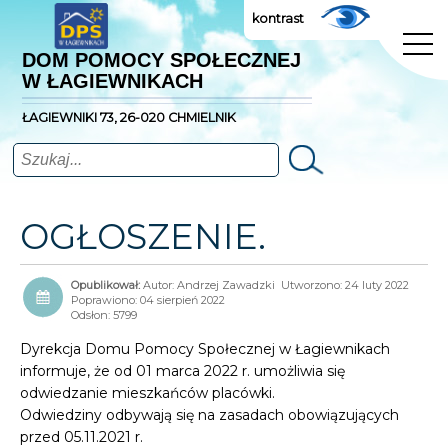
kontrast
DOM POMOCY SPOŁECZNEJ
W ŁAGIEWNIKACH
ŁAGIEWNIKI 73, 26-020 CHMIELNIK
Szukaj
OGŁOSZENIE.
Autor:
Andrzej Zawadzki
Utworzono: 24 luty 2022
Poprawiono: 04 sierpień 2022
Odsłon: 5799
Dyrekcja Domu Pomocy Społecznej w Łagiewnikach
informuje, że od 01 marca 2022 r. umożliwia się
odwiedzanie mieszkańców placówki.
Odwiedziny odbywają się na zasadach obowiązujących
przed 05.11.2021 r.