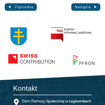
Poprzednia strona: Informacja dotycząca wyjazdów mieszk
Następna strona: 
Poprzednia
Następna
Kontakt
Dom Pomocy Społecznej w Łagiewnikach