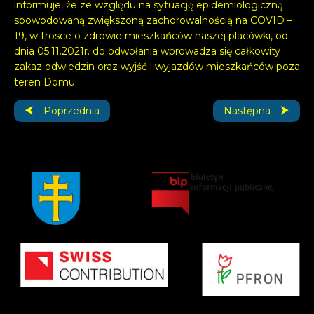
informuje, że ze względu na sytuację epidemiologiczną
spowodowaną zwiększoną zachorowalnością na COVID –
19, w trosce o zdrowie mieszkańców naszej placówki, od
dnia 05.11.2021r. do odwołania wprowadza się całkowity
zakaz odwiedzin oraz wyjść i wyjazdów mieszkańców poza
teren Domu.
Poprzednia strona: OGŁOSZENIE.
Następna strona
Poprzednia
Następna