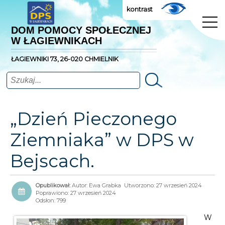
kontrast
DOM POMOCY SPOŁECZNEJ
W ŁAGIEWNIKACH
ŁAGIEWNIKI 73, 26-020 CHMIELNIK
Szukaj
„Dzień Pieczonego
Ziemniaka” w DPS w
Bejscach.
Autor:
Ewa Grabka
Utworzono: 27 wrzesień 2024
Poprawiono: 27 wrzesień 2024
Odsłon: 799
W