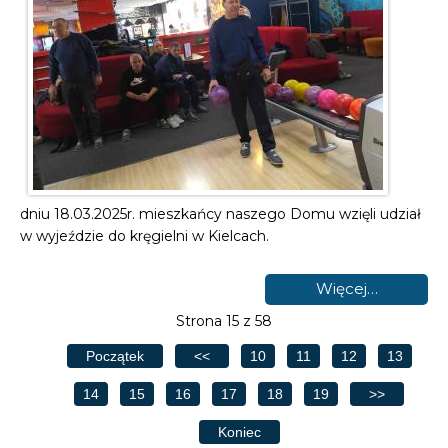
dniu 18.03.2025r. mieszkańcy naszego Domu wzięli udział
w wyjeździe do kręgielni w Kielcach.
Więcej…
Strona 15 z 58
Początek
<<
10
11
12
13
14
15
16
17
18
19
>>
Koniec