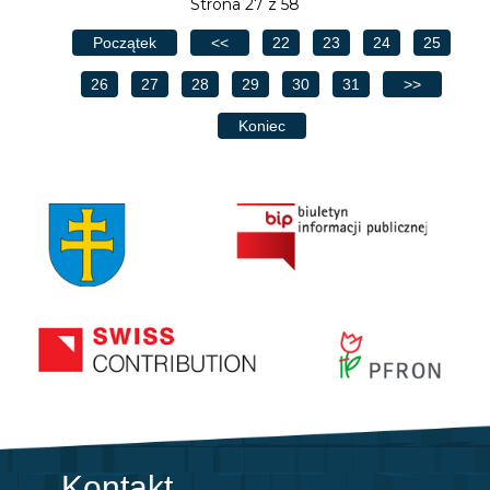
Strona 27 z 58
Początek
<<
22
23
24
25
26
27
28
29
30
31
>>
Koniec
Kontakt