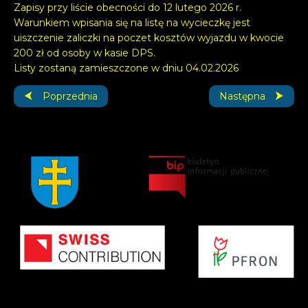
Zapisy przy liście obecności do 12 lutego 2026 r.
Warunkiem wpisania się na listę na wycieczkę jest
uiszczenie zaliczki na poczet kosztów wyjazdu w kwocie
200 zł od osoby w kasie DPS.
Listy zostaną zamieszczone w dniu 04.02.2026
Poprzednia strona: Rodzinne Spotkanie w Naszym Domu.
Następna strona: 
Poprzednia
Następna