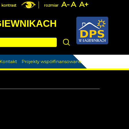
A-
A
A+
kontrast
rozmiar
GIEWNIKACH
Szukaj
Kontakt
Projekty współfinansowane