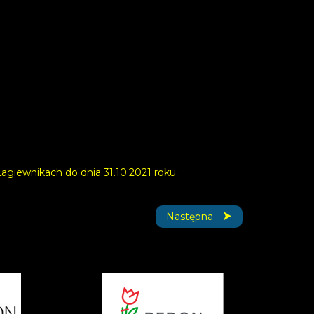
giewnikach do dnia 31.10.2021 roku.
Następna strona: OGŁOSZ
Następna