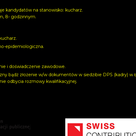
e kandydatów na stanowisko: kucharz.
m, 8- godzinnym.
kucharz.
no-epidemiologiczna.
nie i doświadczenie zawodowe.
zny bądź złożenie w/w dokumentów w siedzibie DPS (kadry) w Ła
e odbycia rozmowy kwalifikacyjnej.
 i wyjazdów mieszkańców Domu.