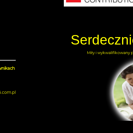
Serdeczn
Miły i wykwalifikowany 
wnikach
i.com.pl
yright 2021 Dom Pomocy Społecznej w Łagiewnikach | Projekt i realizacja:
Norbert G