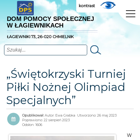
kontrast
DOM POMOCY SPOŁECZNEJ
W ŁAGIEWNIKACH
ŁAGIEWNIKI 73, 26-020 CHMIELNIK
Szukaj
„Świętokrzyski Turniej
Piłki Nożnej Olimpiad
Specjalnych”
Autor:
Ewa Grabka
Utworzono: 26 maj 2023
Poprawiono: 22 sierpień 2023
Odsłon: 1606
W