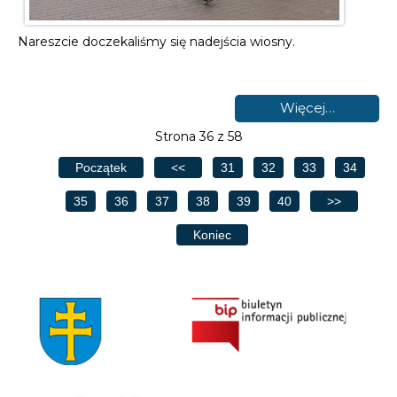
Nareszcie doczekaliśmy się nadejścia wiosny.
Więcej…
Strona 36 z 58
Początek
<<
31
32
33
34
35
36
37
38
39
40
>>
Koniec