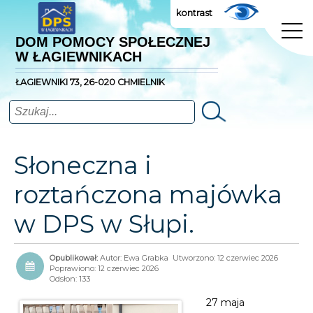
kontrast
DOM POMOCY SPOŁECZNEJ
W ŁAGIEWNIKACH
ŁAGIEWNIKI 73, 26-020 CHMIELNIK
Szukaj
Słoneczna i
roztańczona majówka
w DPS w Słupi.
Autor:
Ewa Grabka
Utworzono: 12 czerwiec 2026
Poprawiono: 12 czerwiec 2026
Odsłon: 133
27 maja