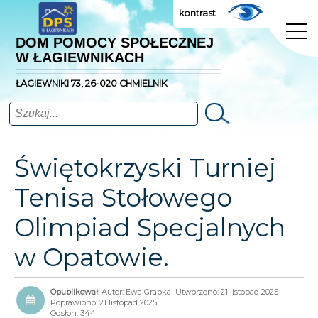
kontrast
DOM POMOCY SPOŁECZNEJ
W ŁAGIEWNIKACH
ŁAGIEWNIKI 73, 26-020 CHMIELNIK
Szukaj
Świętokrzyski Turniej
Tenisa Stołowego
Olimpiad Specjalnych
w Opatowie.
Autor:
Ewa Grabka
Utworzono: 21 listopad 2025
Poprawiono: 21 listopad 2025
Odsłon: 344