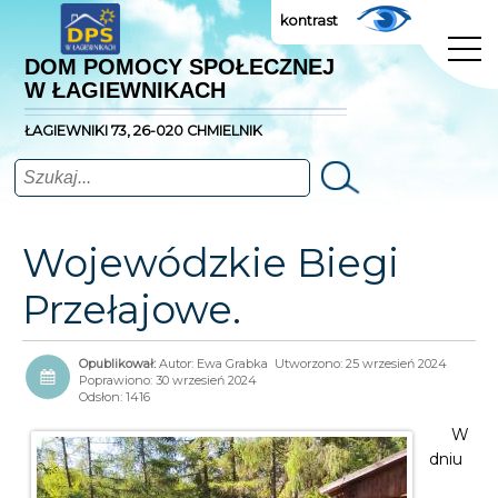
kontrast
DOM POMOCY SPOŁECZNEJ
W ŁAGIEWNIKACH
ŁAGIEWNIKI 73, 26-020 CHMIELNIK
Szukaj
Wojewódzkie Biegi
Przełajowe.
Autor:
Ewa Grabka
Utworzono: 25 wrzesień 2024
Poprawiono: 30 wrzesień 2024
Odsłon: 1416
W
dniu